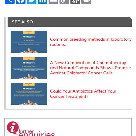
h
a
w
i
m
o
o
r
a
c
i
n
a
p
r
i
r
e
t
k
i
y
d
n
e
b
t
e
l
L
P
t
o
e
d
i
r
SEE ALSO
o
r
I
n
e
k
n
k
s
s
Common breeding methods in laboratory
rodents.
A New Combination of Chemotherapy
and Natural Compounds Shows Promise
Against Colorectal Cancer Cells
Could Your Antibiotics Affect Your
Cancer Treatment?