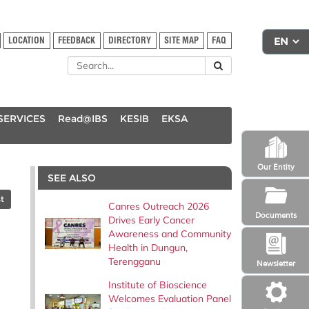
LOCATION
FEEDBACK
DIRECTORY
SITE MAP
FAQ
SERVICES
Read@IBS
KESIB
EKSA
Our Entity
SEE ALSO
t
Canres Outreach 2026
Documents
Drives Early Cancer
n
Awareness and Community
Health in Dungun,
Terengganu
Newsletter
Institute of Bioscience
Welcomes Evaluation Panel