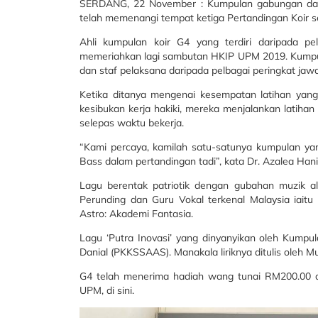
SERDANG, 22 November : Kumpulan gabungan da
telah memenangi tempat ketiga Pertandingan Koir s
Ahli kumpulan koir G4 yang terdiri daripada p
memeriahkan lagi sambutan HKIP UPM 2019. Kumpula
dan staf pelaksana daripada pelbagai peringkat jaw
Ketika ditanya mengenai kesempatan latihan yang
kesibukan kerja hakiki, mereka menjalankan latihan
selepas waktu bekerja.
“Kami percaya, kamilah satu-satunya kumpulan yan
Bass dalam pertandingan tadi”, kata Dr. Azalea Ha
Lagu berentak patriotik dengan gubahan muzik ala
Perunding dan Guru Vokal terkenal Malaysia iait
Astro: Akademi Fantasia.
Lagu ‘Putra Inovasi’ yang dinyanyikan oleh Kumpu
Danial (PKKSSAAS). Manakala liriknya ditulis oleh M
G4 telah menerima hadiah wang tunai RM200.00 d
UPM, di sini.