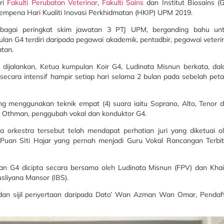
ri
Fakulti Perubatan Veterinar
,
Fakulti Sains
dan Institut Biosains (G
empena Hari Kualiti Inovasi Perkhidmatan (HKIP) UPM 2019.
elbagai peringkat skim jawatan 3 PTJ UPM, berganding bahu un
n G4 terdiri daripada pegawai akademik, pentadbir, pegawai veteri
atan.
 dijalankan, Ketua kumpulan Koir G4, Ludinata Misnun berkata, da
 secara intensif hampir setiap hari selama 2 bulan pada sebelah pet
g menggunakan teknik empat (4) suara iaitu Soprano, Alto, Tenor 
ni Othman, penggubah vokal dan konduktor G4.
 orkestra tersebut telah mendapat perhatian juri yang diketuai o
u Puan SIti Hajar yang pernah menjadi Guru Vokal Rancangan Terbi
lan G4 dicipta secara bersama oleh Ludinata Misnun (FPV) dan Khai
usliyana Mansor (IBS).
an sijil penyertaan daripada Dato’ Wan Azman Wan Omar, Pendaf