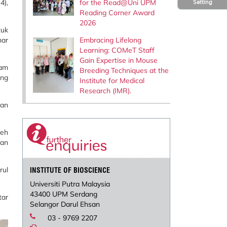
for the Read@Uni UPM
4),
Setting
Reading Corner Award
2026
tuk
Embracing Lifelong
nar
Learning: COMeT Staff
Gain Expertise in Mouse
lam
Breeding Techniques at the
ang
Institute for Medical
Research (IMR).
dan
leh
tan
rul
INSTITUTE OF BIOSCIENCE
Universiti Putra Malaysia
43400 UPM Serdang
tar
Selangor Darul Ehsan
03 - 9769 2207