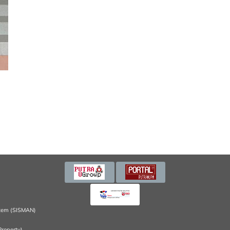
tem (SISMAN)
Property)