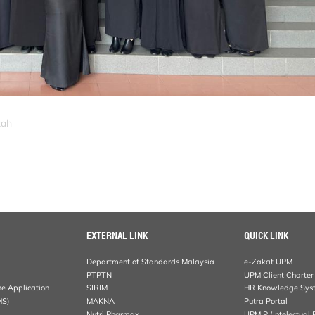
zah
EXTERNAL LINK
QUICK LINK
Department of Standards Malaysia
e-Zakat UPM
PTPTN
UPM Client Charter
ne Application
SIRIM
HR Knowledge Sys
MS)
MAKNA
Putra Portal
Nutri Pharmax
UPMIP (Intelectual 