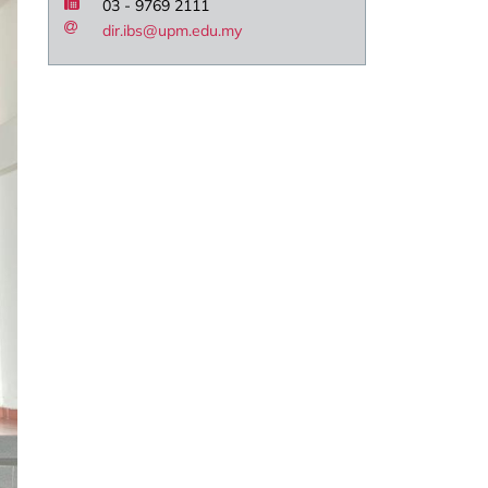
03 - 9769 2111
dir.ibs@upm.edu.my