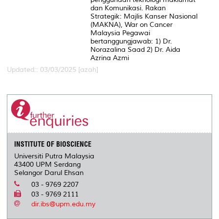
dan Komunikasi. Rakan
Strategik: Majlis Kanser Nasional
(MAKNA), War on Cancer
Malaysia Pegawai
bertanggungjawab: 1) Dr.
Norazalina Saad 2) Dr. Aida
Azrina Azmi
Updated:: 03/03/2025 [azah]
INSTITUTE OF BIOSCIENCE
Universiti Putra Malaysia
43400 UPM Serdang
Selangor Darul Ehsan
03 - 9769 2207
03 - 9769 2111
dir.ibs@upm.edu.my