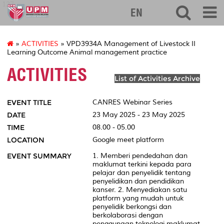
127
EN
»
ACTIVITIES
» VPD3934A Management of Livestock II
Learning Outcome Animal management practice
ACTIVITIES
List of Activities Archive
EVENT TITLE
CANRES Webinar Series
DATE
23 May 2025 - 23 May 2025
TIME
08.00 - 05.00
LOCATION
Google meet platform
EVENT SUMMARY
1. Memberi pendedahan dan
maklumat terkini kepada para
pelajar dan penyelidik tentang
penyelidikan dan pendidikan
kanser. 2. Menyediakan satu
platform yang mudah untuk
penyelidik berkongsi dan
berkolaborasi dengan
penggunaan teknologi maklumat