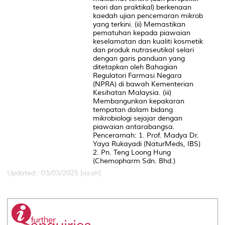
teori dan praktikal) berkenaan
kaedah ujian pencemaran mikrob
yang terkini. (ii) Memastikan
pematuhan kepada piawaian
keselamatan dan kualiti kosmetik
dan produk nutraseutikal selari
dengan garis panduan yang
ditetapkan oleh Bahagian
Regulatori Farmasi Negara
(NPRA) di bawah Kementerian
Kesihatan Malaysia. (iii)
Membangunkan kepakaran
tempatan dalam bidang
mikrobiologi sejajar dengan
piawaian antarabangsa.
Penceramah: 1. Prof. Madya Dr.
Yaya Rukayadi (NaturMeds, IBS)
2. Pn. Teng Loong Hung
(Chemopharm Sdn. Bhd.)
Updated:: 03/03/2025 [azah]