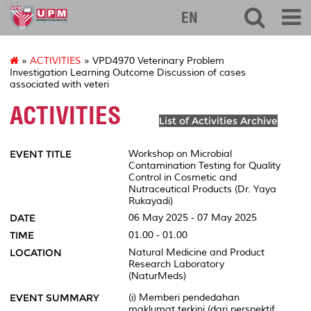
127
EN
»
ACTIVITIES
» VPD4970 Veterinary Problem
Investigation Learning Outcome Discussion of cases
associated with veteri
ACTIVITIES
List of Activities Archive
EVENT TITLE
Workshop on Microbial
Contamination Testing for Quality
Control in Cosmetic and
Nutraceutical Products (Dr. Yaya
Rukayadi)
DATE
06 May 2025 - 07 May 2025
TIME
01.00 - 01.00
LOCATION
Natural Medicine and Product
Research Laboratory
(NaturMeds)
EVENT SUMMARY
(i) Memberi pendedahan
maklumat terkini (dari perspektif