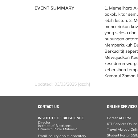
EVENT SUMMARY
1. Memelihara A
pokok, kitar sem
lebih lestari. 2
menceriakan kaw
yang selesa dan
hubungan antara 
Memperkukuh Bud
Berkualiti) seper
Mewujudkan Kes
kesedaran warga
kebersihan temp
Kamarul Zaman I
Updated:: 03/03/2025 [azah]
CONTACT US
ONLINE SERVICES
INSTITUTE OF BIOSCIENCE
Career At UPM
Director
ICT Services Online
Institute of Bioscience,
Universiti Putra Malaysia,
Travel Abroad Onli
Student Portal (iGI
Email inquiry about laboratory