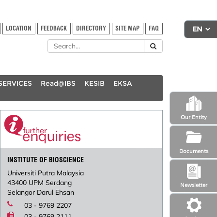
LOCATION
FEEDBACK
DIRECTORY
SITE MAP
FAQ
SERVICES
Read@IBS
KESIB
EKSA
Our Entity
Documents
INSTITUTE OF BIOSCIENCE
Universiti Putra Malaysia
43400 UPM Serdang
Newsletter
Selangor Darul Ehsan
03 - 9769 2207
03 - 9769 2111