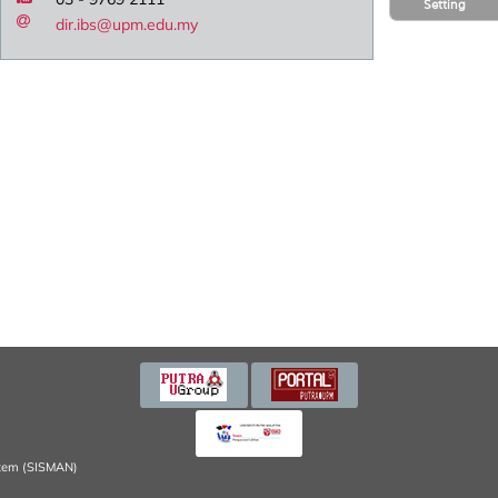
Setting
dir.ibs@upm.edu.my
tem (SISMAN)