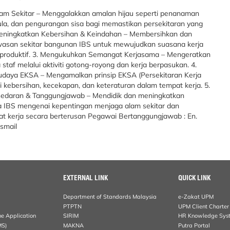
lam Sekitar – Menggalakkan amalan hijau seperti penanaman
ula, dan pengurangan sisa bagi memastikan persekitaran yang
. Meningkatkan Kebersihan & Keindahan – Membersihkan dan
asan sekitar bangunan IBS untuk mewujudkan suasana kerja
 produktif. 3. Mengukuhkan Semangat Kerjasama – Mengeratkan
staf melalui aktiviti gotong-royong dan kerja berpasukan. 4.
aya EKSA – Mengamalkan prinsip EKSA (Persekitaran Kerja
ti kebersihan, kecekapan, dan keteraturan dalam tempat kerja. 5.
edaran & Tanggungjawab – Mendidik dan meningkatkan
 IBS mengenai kepentingan menjaga alam sekitar dan
at kerja secara berterusan Pegawai Bertanggungjawab : En.
smail
EXTERNAL LINK
QUICK LINK
Department of Standards Malaysia
e-Zakat UPM
PTPTN
UPM Client Charter
ne Application
SIRIM
HR Knowledge Sys
MS)
MAKNA
Putra Portal