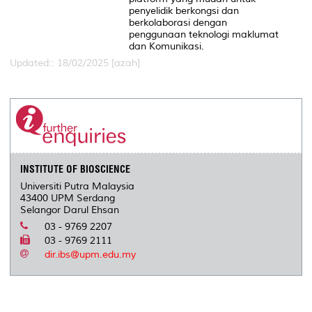
penyelidik berkongsi dan
berkolaborasi dengan
penggunaan teknologi maklumat
dan Komunikasi.
Updated:: 18/02/2025 [azah]
INSTITUTE OF BIOSCIENCE
Universiti Putra Malaysia
43400 UPM Serdang
Selangor Darul Ehsan
03 - 9769 2207
03 - 9769 2111
dir.ibs@upm.edu.my