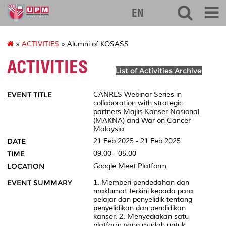
127
EN
»
ACTIVITIES
» Alumni of KOSASS
ACTIVITIES
List of Activities Archive
EVENT TITLE
CANRES Webinar Series in
collaboration with strategic
partners Majlis Kanser Nasional
(MAKNA) and War on Cancer
Malaysia
DATE
21 Feb 2025 - 21 Feb 2025
TIME
09.00 - 05.00
LOCATION
Google Meet Platform
EVENT SUMMARY
1. Memberi pendedahan dan
maklumat terkini kepada para
pelajar dan penyelidik tentang
penyelidikan dan pendidikan
kanser. 2. Menyediakan satu
platform yang mudah untuk